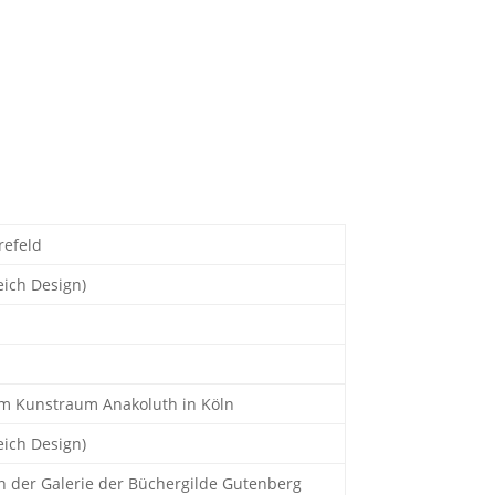
refeld
eich Design)
 im Kunstraum Anakoluth in Köln
eich Design)
in der Galerie der Büchergilde Gutenberg